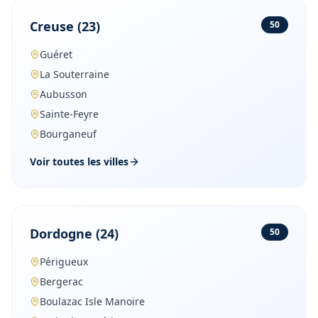
Creuse
(
23
)
50
Guéret
La Souterraine
Aubusson
Sainte-Feyre
Bourganeuf
Voir toutes les villes
Dordogne
(
24
)
50
Périgueux
Bergerac
Boulazac Isle Manoire