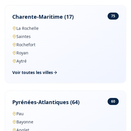
Charente-Maritime
(
17
)
75
La Rochelle
Saintes
Rochefort
Royan
Aytré
Voir toutes les villes
Pyrénées-Atlantiques
(
64
)
60
Pau
Bayonne
Anglet