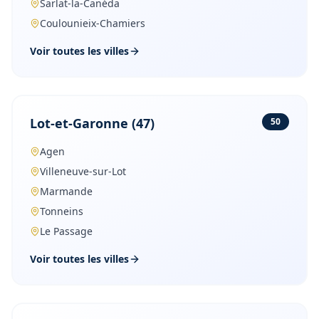
Sarlat-la-Canéda
Coulounieix-Chamiers
Voir toutes les villes
Lot-et-Garonne
(
47
)
50
Agen
Villeneuve-sur-Lot
Marmande
Tonneins
Le Passage
Voir toutes les villes