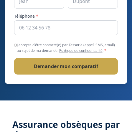
Téléphone
*
J'accepte d'être contacté(e) par Tessoria (appel, SMS, email)
au sujet de ma demande.
Politique de confidentialité
.
*
Demander mon comparatif
Assurance obsèques par