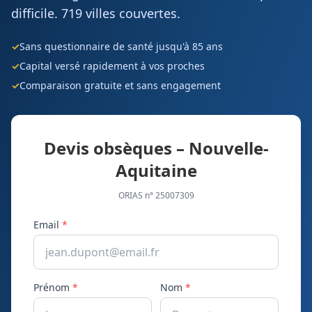
difficile.
719 villes couvertes.
✓
Sans questionnaire de santé jusqu'à 85 ans
✓
Capital versé rapidement à vos proches
✓
Comparaison gratuite et sans engagement
Devis obsèques – Nouvelle-
Aquitaine
ORIAS n° 25007309
Email
*
Prénom
*
Nom
*