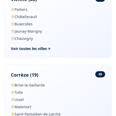
Poitiers
Châtellerault
Buxerolles
Jaunay-Marigny
Chauvigny
Voir toutes les villes
Corrèze
(
19
)
48
Brive-la-Gaillarde
Tulle
Ussel
Malemort
Saint-Pantaléon-de-Larche