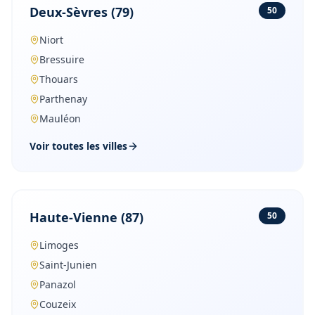
Deux-Sèvres
(
79
)
50
Niort
Bressuire
Thouars
Parthenay
Mauléon
Voir toutes les villes
Haute-Vienne
(
87
)
50
Limoges
Saint-Junien
Panazol
Couzeix